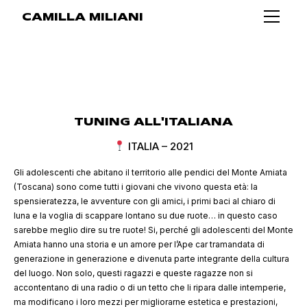
CAMILLA MILIANI
TUNING ALL'ITALIANA
ITALIA – 2021
Gli adolescenti che abitano il territorio alle pendici del Monte Amiata
(Toscana) sono come tutti i giovani che vivono questa età: la
spensieratezza, le avventure con gli amici, i primi baci al chiaro di
luna e la voglia di scappare lontano su due ruote… in questo caso
sarebbe meglio dire su tre ruote! Si, perché gli adolescenti del Monte
Amiata hanno una storia e un amore per l’Ape car tramandata di
generazione in generazione e divenuta parte integrante della cultura
del luogo. Non solo, questi ragazzi e queste ragazze non si
accontentano di una radio o di un tetto che li ripara dalle intemperie,
ma modificano i loro mezzi per migliorarne estetica e prestazioni,