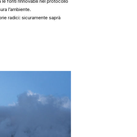
e fonti rinnovabili nel protocollo
ura l’ambiente.
prie radici: sicuramente saprà